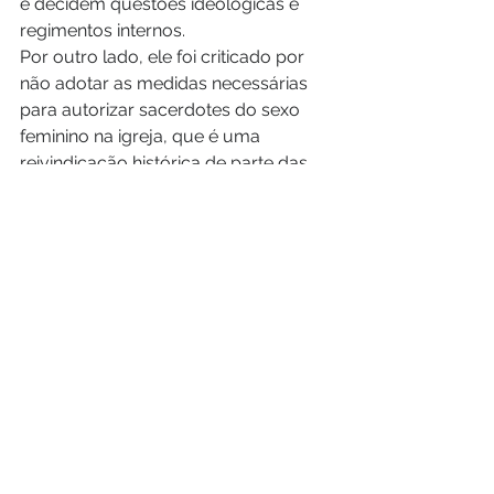
e decidem questões ideológicas e 
regimentos internos.
Por outro lado, ele foi criticado por 
não adotar as medidas necessárias 
para autorizar sacerdotes do sexo 
feminino na igreja, que é uma 
reivindicação histórica de parte das 
mulheres católicas.
O papa defendia que apenas cristãos 
do sexo masculino poderiam ser 
ordenados para o sacerdócio, 
usando como base a premissa da 
Igreja Católica de que Jesus 
escolheu homens como apóstolos.
Francisco também fez vários 
discursos políticos durante sermões. 
Ele não poupou críticas a líderes de 