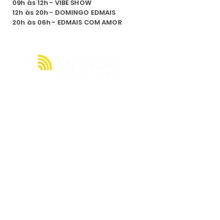
09h às 12h - VIBE SHOW
12h às 20h - DOMINGO EDMAIS
20h às 06h - EDMAIS COM AMOR
A julgar pelos seus quase 20 anos de
existência, a rádio EDMAIS FM WEB tem
muito o que contar acerca de sua história.
Mas, resumidamente, nasceu de um sonho
de seu proprietário, o radialista Cláudio
Cacau, de criar uma emissora no ainda
pouco explorado mundo da internet.
Contato e Redes Sociais
producaoedmaisfmweb@gmail.com
Links Rápidos