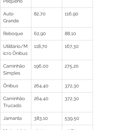
Pequeno
Auto 
82,70
116,90
Grande
Reboque
62,90
88,10
Utilitário/M
118,70
167,30
icro Ônibus
Caminhão 
196,00
275,20
Simples
Ônibus
264,40
372,30
Caminhão 
264,40
372,30
Trucado
Jamanta
383,10
539,50