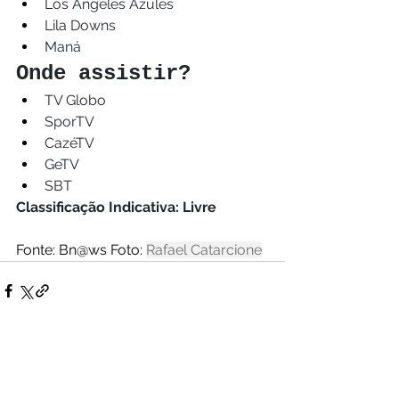
Los Ángeles Azules
Lila Downs
Maná
Onde assistir?
TV Globo
SporTV
CazéTV
GeTV
SBT
Classificação Indicativa: Livre
Fonte: Bn@ws Foto: 
Rafael Catarcione