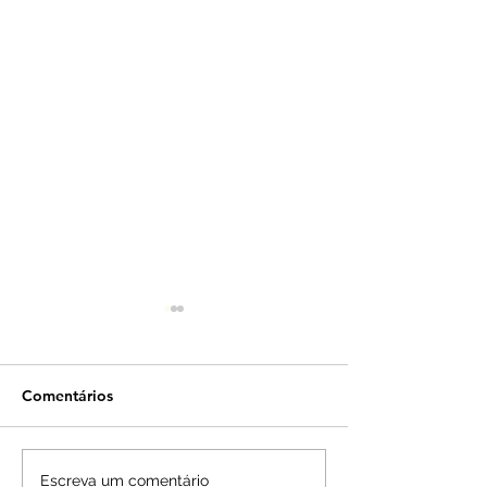
Comentários
Martelo batido! Futuro
Lula lidera entr
Escreva um comentário