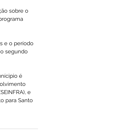
ção sobre o 
 programa 
s e o período 
a o segundo 
nícipio é 
volvimento 
SEINFRA), e 
to para Santo 