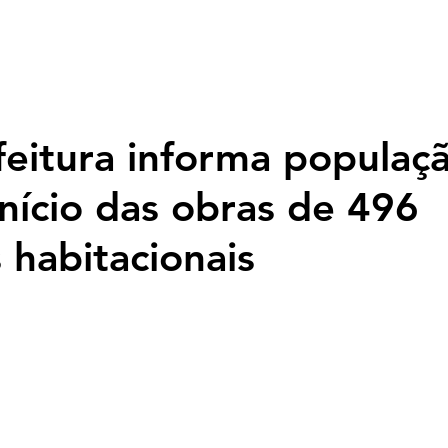
Página inicial
Nossa História
Programação
Fotos
Top
feitura informa populaç
início das obras de 496
 habitacionais