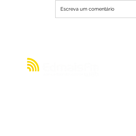
Escreva um comentário
Salário mínimo ganha nova
projeção para 2027; confira
o valor previsto pelo
governo
A julgar pelos seus quase 20 anos de existência,
a rádio EDMAIS FM WEB tem muito o que contar
acerca de sua história. Mas, resumidamente,
nasceu de um sonho de seu proprietário, o
radialista Cláudio Cacau, de criar uma emissora
no ainda pouco explorado mundo da internet.