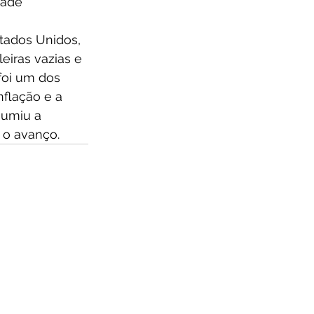
dade 
tados Unidos, 
iras vazias e 
foi um dos 
nflação e a 
umiu a 
 o avanço.