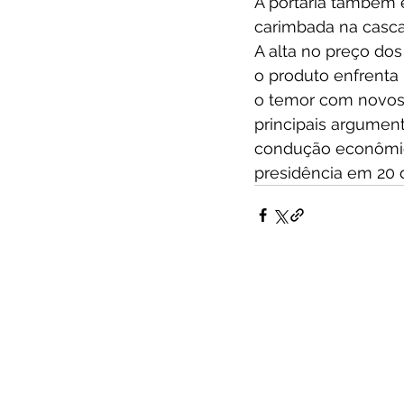
A portaria também 
carimbada na casca 
A alta no preço do
o produto enfrenta
o temor com novos c
principais argument
condução econômic
presidência em 20 