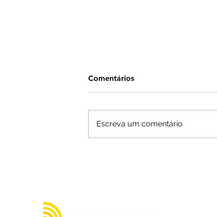
Comentários
Escreva um comentário
Ninguém acerta Mega-Sena;
prêmio acumula para R$
165 milhões