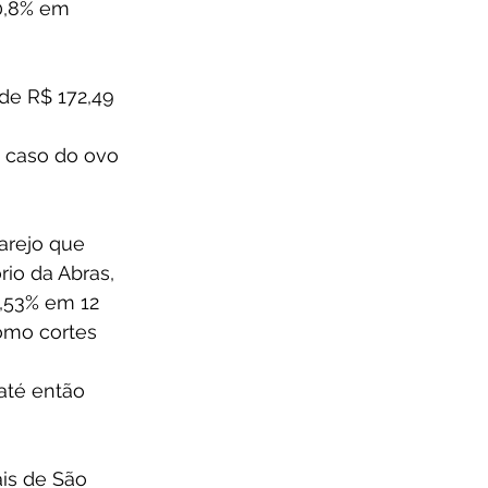
0,8% em 
de R$ 172,49 
 caso do ovo 
arejo que 
io da Abras, 
,53% em 12 
omo cortes 
até então 
is de São 