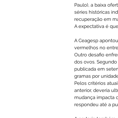
Paulo), a baixa of
séries históricas i
recuperação em ma
A expectativa é qu
A Ceagesp apontou 
vermelhos no entre
Outro desafio enfr
dos ovos. Segundo a 
publicada em sete
gramas por unidade
Pelos critérios atu
anterior, deveria u
mudança impacta o 
respondeu até a pub