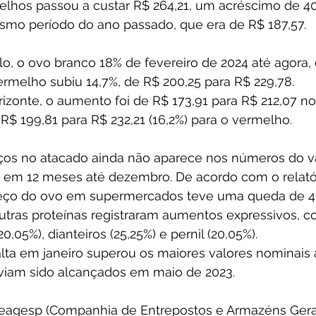
elhos passou a custar R$ 264,21, um acréscimo de 4
o período do ano passado, que era de R$ 187,57. 
, o ovo branco 18% de fevereiro de 2024 até agora, 
ermelho subiu 14,7%, de R$ 200,25 para R$ 229,78. 
izonte, o aumento foi de R$ 173,91 para R$ 212,07 no
 R$ 199,81 para R$ 232,21 (16,2%) para o vermelho.
reços no atacado ainda não aparece nos números do v
 em 12 meses até dezembro. De acordo com o relatór
reço do ovo em supermercados teve uma queda de 4
tras proteínas registraram aumentos expressivos, c
0,05%), dianteiros (25,25%) e pernil (20,05%). 
 alta em janeiro superou os maiores valores nominais 
aviam sido alcançados em maio de 2023. 
eagesp (Companhia de Entrepostos e Armazéns Gera