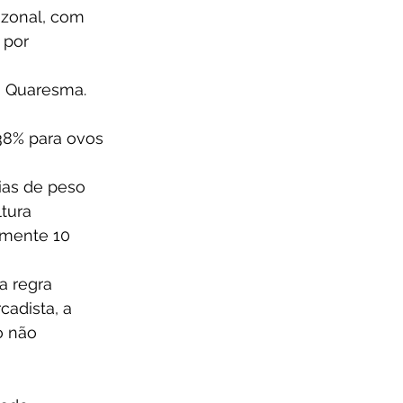
azonal, com 
 por 
a Quaresma. 
38% para ovos 
ias de peso 
tura 
mente 10 
a regra 
adista, a 
o não 