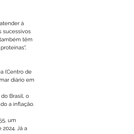
atender à 
 sucessivos 
s também têm 
roteínas", 
a (Centro de 
mar diário em 
o Brasil, o 
o a inflação. 
55, um 
2024. Já a 