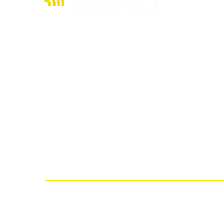
A julgar pelos seus quase 20 anos de existência,
a rádio EDMAIS FM WEB tem muito o que contar
acerca de sua história. Mas, resumidamente,
nasceu de um sonho de seu proprietário, o
radialista Cláudio Cacau, de criar uma emissora
no ainda pouco explorado mundo da internet.