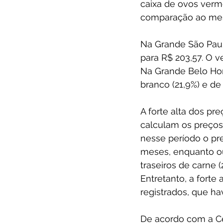
caixa de ovos verm
comparação ao mesm
Na Grande São Paulo
para R$ 203,57. O v
Na Grande Belo Hor
branco (21,9%) e de
A forte alta dos p
calculam os preços
nesse período o p
meses, enquanto ou
traseiros de carne (2
Entretanto, a forte
registrados, que h
De acordo com a C