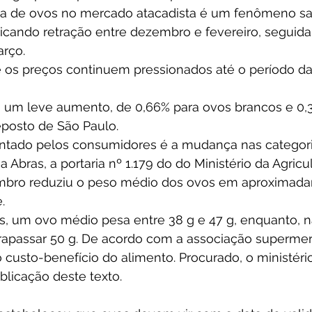
erta de ovos no mercado atacadista é um fenômeno s
ndicando retração entre dezembro e fevereiro, seguida
rço. 
e os preços continuem pressionados até o período d
um leve aumento, de 0,66% para ovos brancos e 0,
posto de São Paulo. 
entado pelos consumidores é a mudança nas categor
Abras, a portaria nº 1.179 do do Ministério da Agricul
mbro reduziu o peso médio dos ovos em aproximada
. 
ais, um ovo médio pesa entre 38 g e 47 g, enquanto, n
ltrapassar 50 g. De acordo com a associação supermerc
custo-benefício do alimento. Procurado, o ministéri
licação deste texto. 