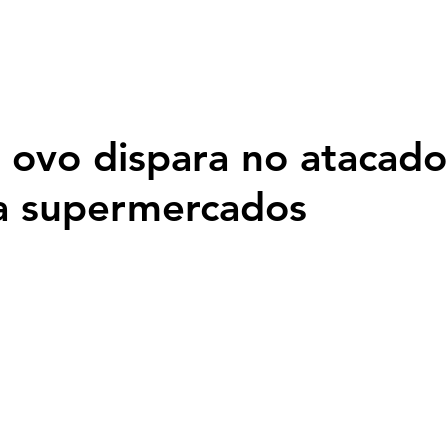
Página inicial
Nossa História
Programação
Fotos
Top
 ovo dispara no atacado
a supermercados