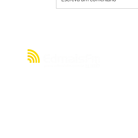
Eleição será a primeira
deste século sem mulheres
em chapas presidenciais
competitivas
A julgar pelos seus quase 20 anos de existência,
a rádio EDMAIS FM WEB tem muito o que contar
acerca de sua história. Mas, resumidamente,
nasceu de um sonho de seu proprietário, o
radialista Cláudio Cacau, de criar uma emissora
no ainda pouco explorado mundo da internet.