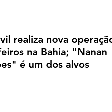
Página inicial
Nossa História
Programação
Fotos
Top
ivil realiza nova operaçã
ifeiros na Bahia; "Nanan
es" é um dos alvos