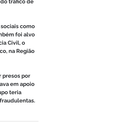
do tráfico de 
 sociais como 
bém foi alvo 
a Civil, o 
co, na Região 
 presos por 
uava em apoio 
po teria 
fraudulentas.