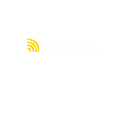
Ninguém acerta Mega-Sena;
prêmio acumula para R$
165 milhões
A julgar pelos seus quase 20 anos de existência,
a rádio EDMAIS FM WEB tem muito o que contar
acerca de sua história. Mas, resumidamente,
nasceu de um sonho de seu proprietário, o
radialista Cláudio Cacau, de criar uma emissora
no ainda pouco explorado mundo da internet.