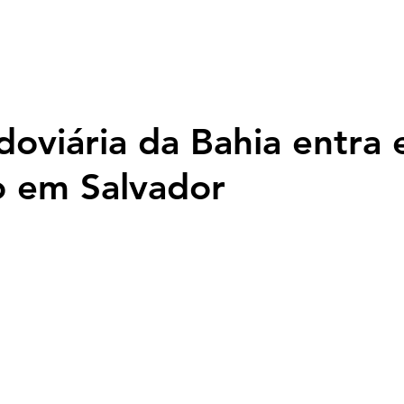
Página inicial
Nossa História
Programação
Fotos
Top
oviária da Bahia entra
o em Salvador