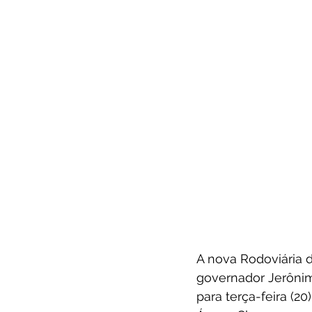
A nova Rodoviária d
governador Jerônim
para terça-feira (20