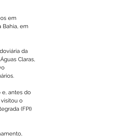
ios em 
a Bahia, em 
oviária da 
Águas Claras, 
vo 
ários.
 e, antes do 
visitou o 
egrada (FPI) 
namento, 