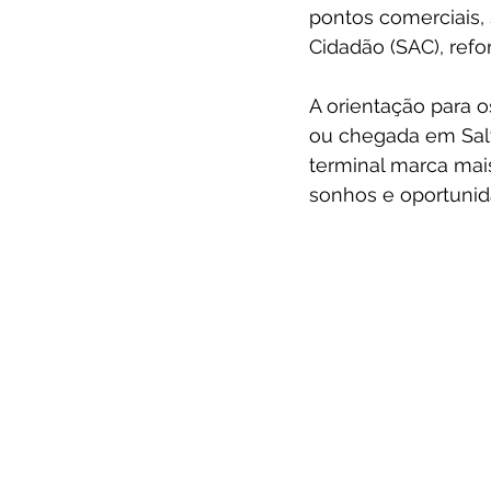
pontos comerciais,
Cidadão (SAC), ref
A orientação para os
ou chegada em Salv
terminal marca mai
sonhos e oportunid