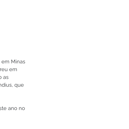
o em Minas 
rreu em 
 as 
ndius, que 
ste ano no 