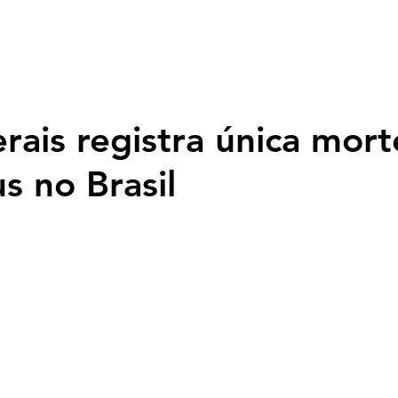
Página inicial
Nossa História
Programação
Fotos
Top
rais registra única mort
s no Brasil