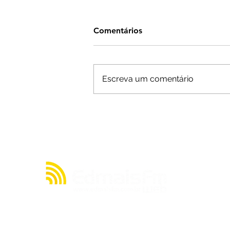
Comentários
Escreva um comentário
Ninguém acerta Mega-Sena;
prêmio acumula para R$
165 milhões
A julgar pelos seus quase 20 anos de existência,
a rádio EDMAIS FM WEB tem muito o que contar