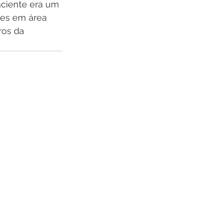
ciente era um 
res em área 
ros da 