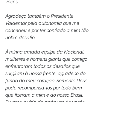
vocês.
Agradeço também o Presidente 
Valdemar pela autonomia que me 
concedeu e por ter confiado a mim tão 
nobre desafio. 
À minha amada equipe da Nacional, 
mulheres e homens giants que comigo 
enfrentaram todos os desafios que 
surgiram à nossa frente, agradeço do 
fundo do meu coração. Somente Deus 
pode recompensá-los por todo bem 
que fizeram a mim e ao nosso Brasil. 
Eu amo a vida de cada um de vocês.
Que Deus os abençoe. Que Ele 
abençoe as nossas famílias. Que Deus 
abençoe o nosso amado Brasil"
, 