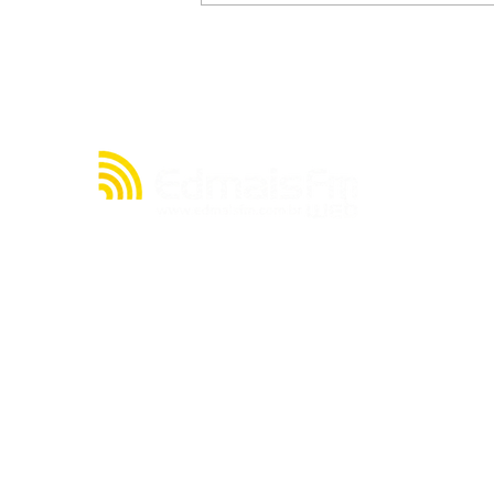
Receita Federal esclarece:
Reforma Tributária não cria
imposto sobre PIX
A julgar pelos seus quase 20 anos de existência,
a rádio EDMAIS FM WEB tem muito o que contar
acerca de sua história. Mas, resumidamente,
nasceu de um sonho de seu proprietário, o
radialista Cláudio Cacau, de criar uma emissora
no ainda pouco explorado mundo da internet.