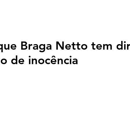
Página inicial
Nossa História
Programação
Fotos
Top
 que Braga Netto tem dir
o de inocência