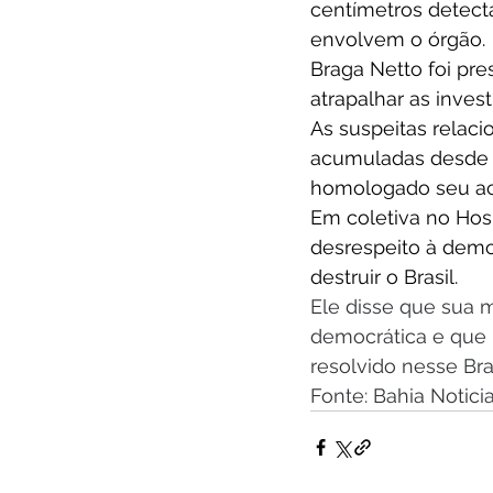
centímetros detec
envolvem o órgão. 
Braga Netto foi pre
atrapalhar as inves
As suspeitas relaci
acumuladas desde 
homologado seu ac
Em coletiva no Hosp
desrespeito à demo
destruir o Brasil.
Ele disse que sua m
democrática e que i
resolvido nesse Brasi
Fonte: Bahia Notici