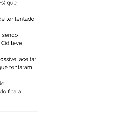
s) que 
de ter tentado 
m sendo 
Cid teve 
ssível aceitar 
que tentaram 
de 
o ficará 