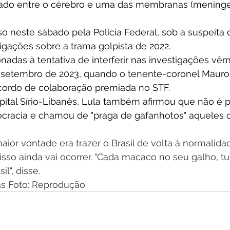
tado entre o cérebro e uma das membranas (meninge
so neste sábado pela Polícia Federal, sob a suspeita 
tigações sobre a trama golpista de 2022. 
onadas à tentativa de interferir nas investigações vê
setembro de 2023, quando o tenente-coronel Mauro 
ordo de colaboração premiada no STF. 
ital Sírio-Libanês, Lula também afirmou que não é po
cracia e chamou de "praga de gafanhotos" aqueles 
aior vontade era trazer o Brasil de volta à normalida
sso ainda vai ocorrer. "Cada macaco no seu galho, tud
l", disse.
as Foto: Reprodução