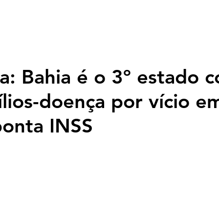
Página inicial
Nossa História
Programação
Fotos
Top
a: Bahia é o 3º estado 
ílios-doença por vício e
ponta INSS