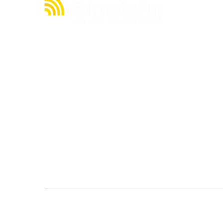
A julgar pelos seus quase 20 anos de existência,
a rádio EDMAIS FM WEB tem muito o que contar
acerca de sua história. Mas, resumidamente,
nasceu de um sonho de seu proprietário, o
radialista Cláudio Cacau, de criar uma emissora
no ainda pouco explorado mundo da internet.