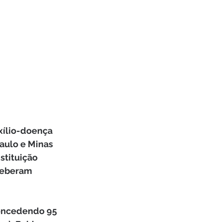
xílio-doença 
aulo e Minas 
stituição 
ceberam 
concedendo 95 