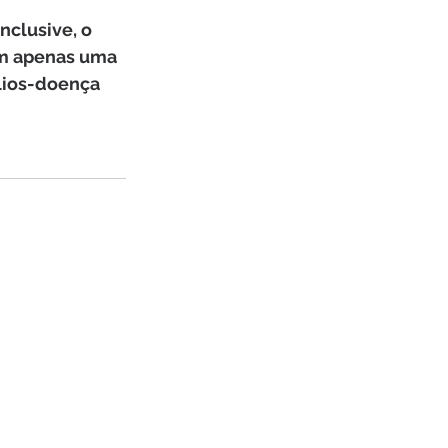
nclusive, o 
m apenas uma 
lios-doença 