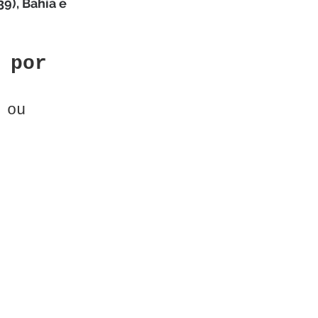
9), Bahia e 
 por 
 ou 