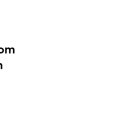
 10 Vídeos
Notícias
com
m