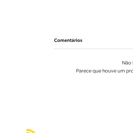
Comentários
Não 
Parece que houve um prob
Ninguém acerta Mega-Sena;
prêmio acumula para R$
165 milhões