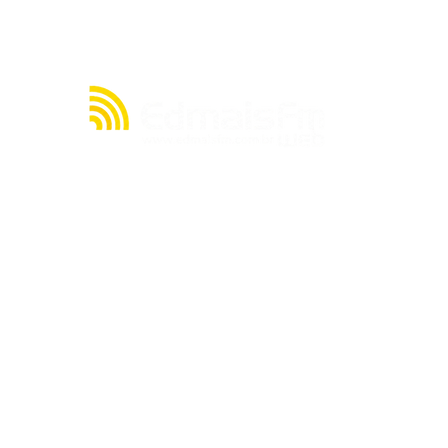
Reforma Tributária não cria
imposto sobre PIX
A julgar pelos seus quase 20 anos de existência,
a rádio EDMAIS FM WEB tem muito o que contar
acerca de sua história. Mas, resumidamente,
nasceu de um sonho de seu proprietário, o
radialista Cláudio Cacau, de criar uma emissora
no ainda pouco explorado mundo da internet.