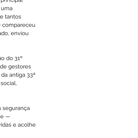
r uma 
e tantos 
que compareceu 
ado, enviou 
ão do 31º 
 de gestores 
 da antiga 33ª 
ocial, 
a segurança 
de — 
idas e acolhe 