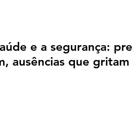
Página inicial
Nossa História
Programação
Fotos
Top
saúde e a segurança: pr
m, ausências que gritam