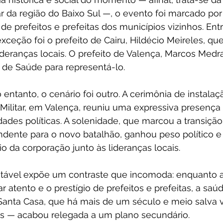
lar da região do Baixo Sul —, o evento foi marcado po
de prefeitos e prefeitas dos municípios vizinhos. Entr
exceção foi o prefeito de Cairu, Hildécio Meireles, 
eranças locais. O prefeito de Valença, Marcos Medr
 de Saúde para representá-lo.
 entanto, o cenário foi outro. A cerimônia de instalaç
 Militar, em Valença, reuniu uma expressiva presença
dades políticas. A solenidade, que marcou a transição
ente para o novo batalhão, ganhou peso político e s
io da corporação junto às lideranças locais.
tável expõe um contraste que incomoda: enquanto 
ar atento e o prestígio de prefeitos e prefeitas, a saú
Santa Casa, que há mais de um século e meio salva v
s — acabou relegada a um plano secundário.