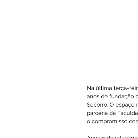
Na última terça-fei
anos de fundação c
Socorro. O espaço 
parceria da Faculd
o compromisso com 
Apesar da relevânci