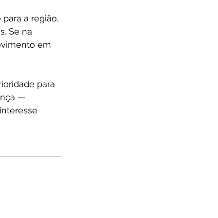
 para a região, 
s. Se na 
movimento em 
ioridade para 
ença — 
interesse 