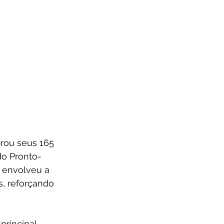
brou seus 165 
do Pronto-
 envolveu a 
, reforçando 
principal 