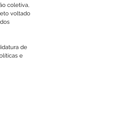
o coletiva, 
eto voltado 
 dos 
idatura de 
íticas e 