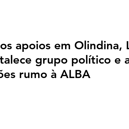
Página inicial
Nossa História
Programação
Fotos
Top
s apoios em Olindina, 
talece grupo político e 
ções rumo à ALBA