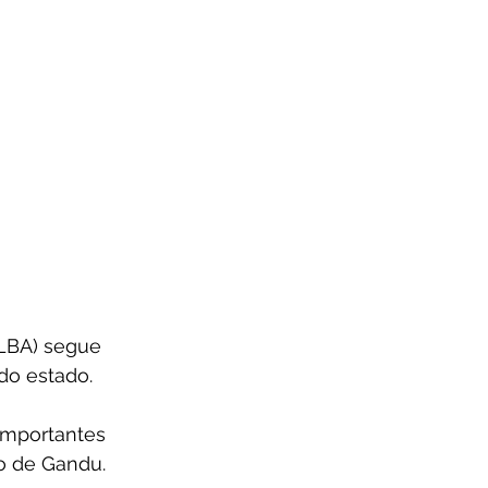
ALBA) segue 
do estado. 
importantes 
to de Gandu.