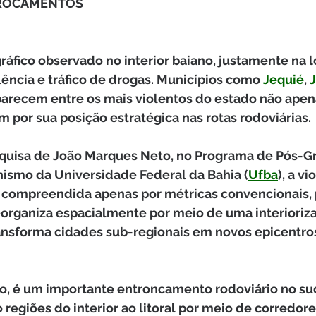
TROCAMENTOS
áfico observado no interior baiano, justamente na lo
ência e tráfico de drogas. Municípios como 
Jequié
, 
J
parecem entre os mais violentos do estado não apena
 por sua posição estratégica nas rotas rodoviárias.
quisa de João Marques Neto, no Programa de Pós-G
nismo da Universidade Federal da Bahia (
Ufba
), a vi
 compreendida apenas por métricas convencionais, p
eorganiza espacialmente por meio de uma interioriz
ansforma cidades sub-regionais em novos epicentro
lo, é um importante entroncamento rodoviário no su
 regiões do interior ao litoral por meio de corredor