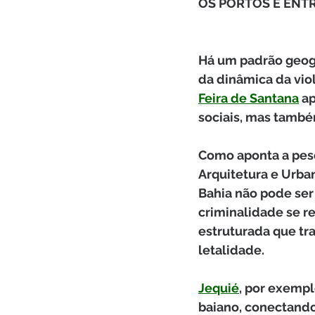
OS PORTOS E EN
Há um padrão geogr
da dinâmica da viol
Feira de Santana
 a
sociais, mas também
Como aponta a pes
Arquitetura e Urba
Bahia não pode ser
criminalidade se r
estruturada que tr
letalidade.
Jequié
, por exemp
baiano, conectando