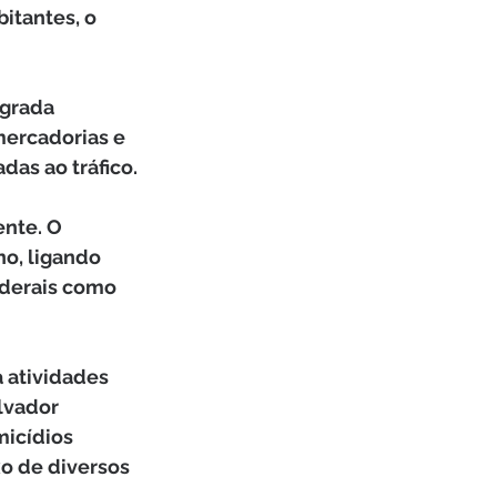
itantes, o 
egrada 
ercadorias e 
as ao tráfico.
ente. O 
no, ligando 
ederais como 
 atividades 
lvador 
icídios 
xo de diversos 