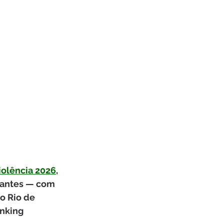
iolência 2026
, 
tantes — com 
o Rio de 
nking 