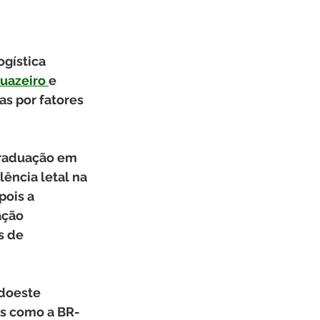
gística 
uazeiro 
e 
s por fatores 
raduação em 
olência letal na 
ois a 
ação 
s de 
doeste 
es como a BR-