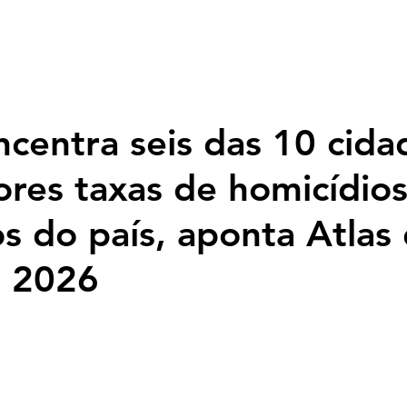
Página inicial
Nossa História
Programação
Fotos
Top
ncentra seis das 10 cida
res taxas de homicídio
s do país, aponta Atlas
a 2026