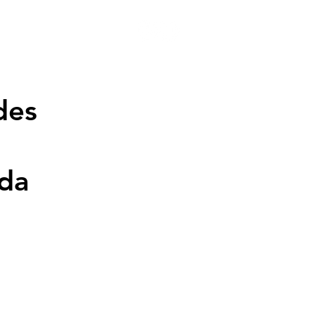
 10 Vídeos
Notícias
des
s
 da