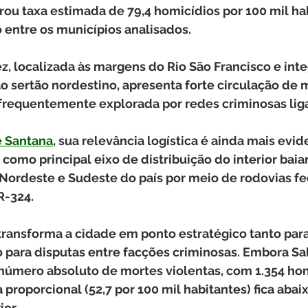
trou taxa estimada de 79,4 homicídios por 100 mil hab
o entre os municípios analisados.
vez, localizada às margens do Rio São Francisco e int
sertão nordestino, apresenta forte circulação de m
frequentemente explorada por redes criminosas ligad
e Santana
, sua relevância logística é ainda mais evid
como principal eixo de distribuição do interior baia
 Nordeste e Sudeste do país por meio de rodovias f
R-324.
transforma a cidade em ponto estratégico tanto para
para disputas entre facções criminosas. Embora Sa
número absoluto de mortes violentas, com 1.354 hom
 proporcional (52,7 por 100 mil habitantes) fica abai
or. 