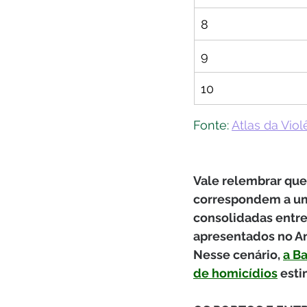
8
9
10
Fonte: 
Atlas da Vio
Vale relembrar que
correspondem a uma
consolidadas entre 
apresentados no An
Nesse cenário, 
a B
de homicídios
 est