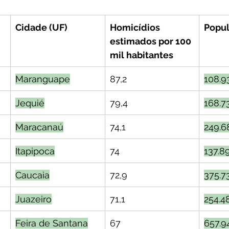
Cidade (UF)
Homicídios 
Popu
estimados por 100 
mil habitantes
Maranguape
87,2
108.9
Jequié
79,4
168.7
Maracanaú
74,1
249.6
Itapipoca
74
137.8
Caucaia
72,9
375.7
Juazeiro
71,1
254.4
Feira de Santana
67
657.9