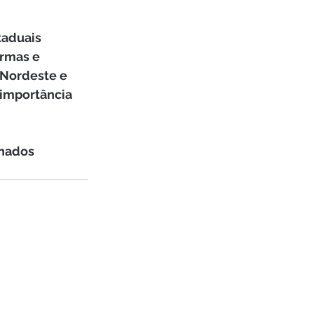
taduais 
armas e 
 Nordeste e 
importância 
inados 