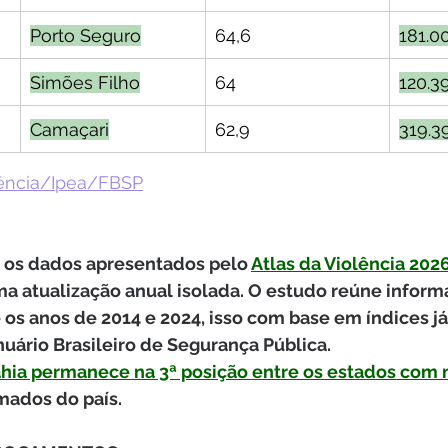
Porto Seguro
64,6
181.0
Simões Filho
64
120.3
Camaçari
62,9
319.3
lência/Ipea/FBSP
 os dados apresentados pelo 
Atlas da Violência 2026
 atualização anual isolada. O estudo reúne inform
os anos de 2014 e 2024, isso com base em índices já
uário Brasileiro de Segurança Pública.
ahia permanece na 3ª posição entre os estados com
imados do país.