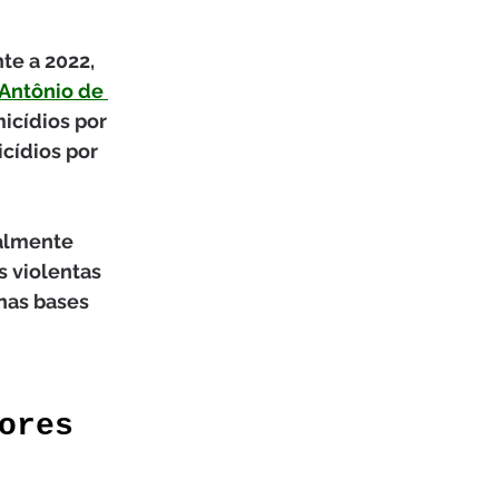
te a 2022, 
Antônio de 
icídios por 
cídios por 
almente 
 violentas 
nas bases 
ores 