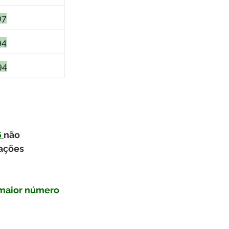
07
94
94
 
não 
ações 
 
 maior número 