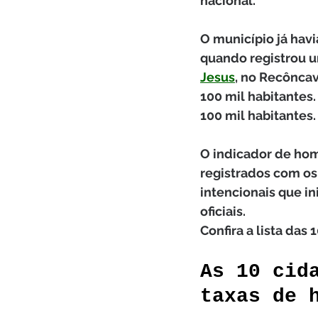
nacional.
O município já hav
quando registrou um
Jesus
, no Recôncav
100 mil habitantes.
100 mil habitantes.
O indicador de hom
registrados com os
intencionais que i
oficiais.
Confira a lista das
As 10 cid
taxas de 