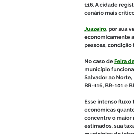
116. A cidade regis
cenário mais crític
Juazeiro
, por sua 
economicamente ao 
pessoas, condição 
No caso de 
Feira d
município funciona 
Salvador ao Norte,
BR-116, BR-101 e B
Esse intenso fluxo 
econômicas quanto 
concentre o maior 
estimados, sua taxa
municípios do interi