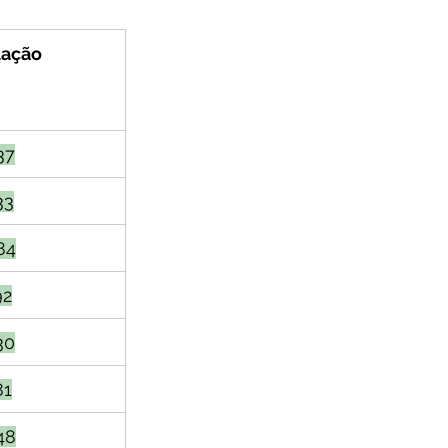
lação
37
33
84
92
30
81
48