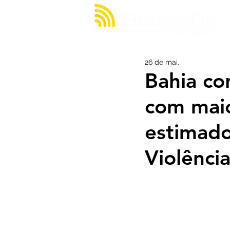
26 de mai.
Bahia co
com maio
estimado
Violênci