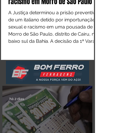
racismo em Morro de São Paulo
A Justiça determinou a prisão preventiva
de um italiano detido por importunação
sexual e racismo em uma pousada de
Morro de São Paulo, distrito de Cairu, no
baixo sul da Bahia. A decisão da 1ª Vara
Criminal da Comarca de Valença foi
tomada durante audiência de custódia
realizada nesta quinta-feira (6). Segundo a
decisão, o homem abordou uma cantora
do estabelecimento na noite de quarta-
feira (5) e teria proferido ofensas de cunho
sexual e racista. Outros funcionários que
in
há 2 dias